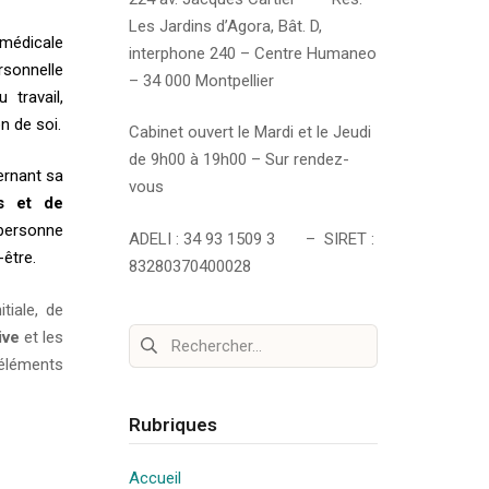
Les Jardins d’Agora, Bât. D,
 médicale
interphone 240 – Centre Humaneo
rsonnelle
– 34 000 Montpellier
 travail,
n de soi.
Cabinet ouvert le Mardi et le Jeudi
de 9h00 à 19h00 – Sur rendez-
rnant sa
vous
s et de
 personne
ADELI : 34 93 1509 3 – SIRET :
-être.
83280370400028
tiale, de
Rechercher :
ive
et les
 éléments
Rubriques
Accueil