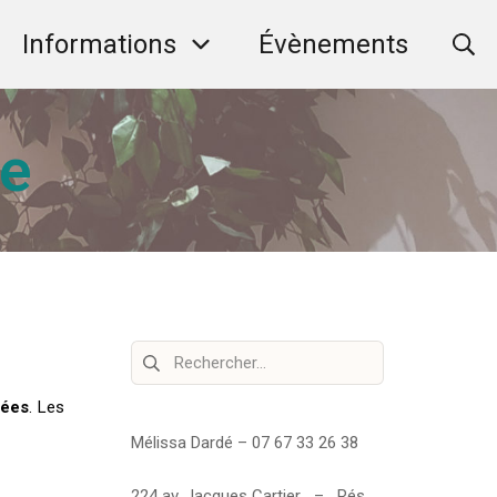
Informations
Évènements
Re
le
Rechercher :
gées
. Les
Mélissa Dardé – 07 67 33 26 38
224 av. Jacques Cartier – Rés.